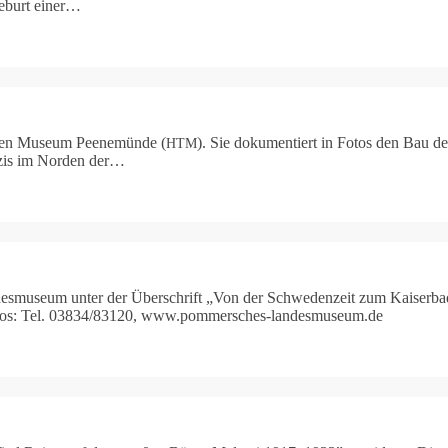
 Geburt einer…
hen Muse­um Pee­ne­mün­de (
). Sie doku­men­tiert in Fotos den Bau des
HTM
is im Nor­den der…
an­des­mu­se­um unter der Über­schrift „Von der Schwe­den­zeit zum Kais
nfos: Tel. 03834/83120, www​.pom​mer​sches​-lan​des​mu​se​um​.de