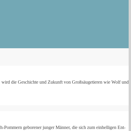
s wird die Geschich­te und Zukunft von Groß­säu­ge­tie­ren wie Wolf und
ch-Pommern gebo­re­ner jun­ger Män­ner, die sich zum ein­hel­li­gen Ent­