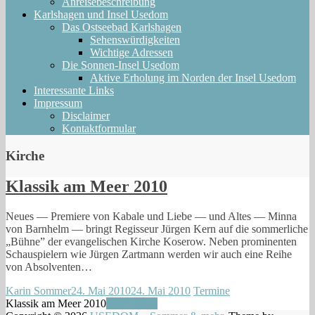
Anreisebeschreibung
Karlshagen und Insel Usedom
Das Ostseebad Karlshagen
Sehenswürdigkeiten
Wichtige Adressen
Die Sonnen-Insel Usedom
Aktive Erholung im Norden der Insel Usedom
Interessante Links
Impressum
Disclaimer
Kontaktformular
Kirche
Klassik am Meer 2010
Neu­es — Pre­mie­re von Kaba­le und Lie­be — und Altes — Min­na
von Barn­helm — bringt Regis­seur Jür­gen Kern auf die som­mer­li­che
„Büh­ne” der evan­ge­li­schen Kir­che Kose­row. Neben pro­mi­nen­ten
Schau­spie­lern wie Jür­gen Zart­mann wer­den wir auch eine Rei­he
von Absolventen…
Karin Sommer
24. Mai 2010
24. Mai 2010
Termine
Klassik am Meer 2010
Weiterlesen