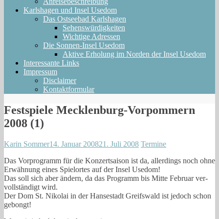
Anreisebeschreibung
Karlshagen und Insel Usedom
Das Ostseebad Karlshagen
Sehenswürdigkeiten
Wichtige Adressen
Die Sonnen-Insel Usedom
Aktive Erholung im Norden der Insel Usedom
Interessante Links
Impressum
Disclaimer
Kontaktformular
Festspiele Mecklenburg-Vorpommern
2008 (1)
Karin Sommer
14. Januar 2008
21. Juli 2008
Termine
Das Vor­pro­gramm für die Kon­zert­sai­son ist da, aller­dings noch ohne
Erwäh­nung eines Spiel­or­tes auf der Insel Usedom!
Das soll sich aber ändern, da das Pro­gramm bis Mit­te Febru­ar ver­
voll­stän­digt wird.
Der Dom St. Niko­lai in der Han­se­stadt Greifs­wald ist jedoch schon
gebongt!