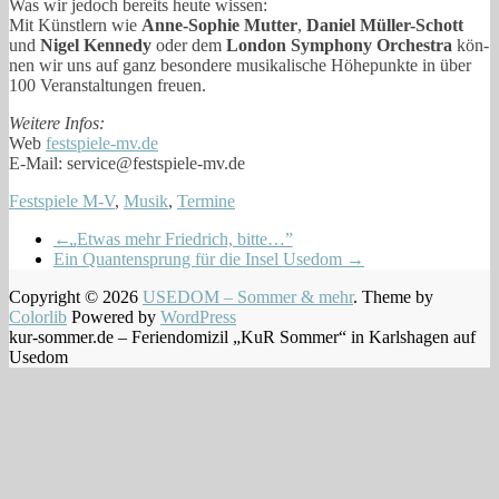
Was wir jedoch bereits heu­te wissen:
Mit Künst­lern wie
Anne-Sophie Mut­ter
,
Dani­el Müller-Schott
und
Nigel Ken­ne­dy
oder dem
Lon­don Sym­pho­ny Orches­tra
kön­
nen wir uns auf ganz beson­de­re musi­ka­li­sche Höhe­punk­te in über
100 Ver­an­stal­tun­gen freuen.
Wei­te­re Infos:
Web
fest​spie​le​-mv​.de
E‑Mail: service@festspiele-mv.de
Festspiele M-V
,
Musik
,
Termine
←
„
Etwas mehr Friedrich, bitte…”
Ein Quantensprung für die Insel Usedom
→
Copyright © 2026
USEDOM – Sommer & mehr
. Theme by
Colorlib
Powered by
WordPress
kur-sommer.de – Feriendomizil „KuR Sommer“ in Karlshagen auf
Usedom