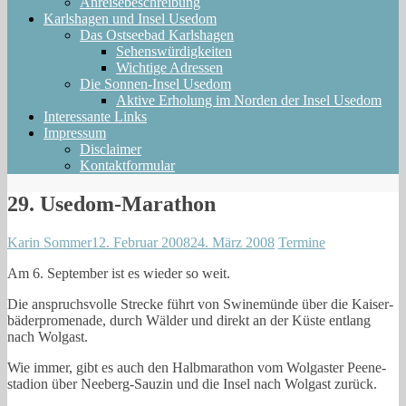
Anreisebeschreibung
Karlshagen und Insel Usedom
Das Ostseebad Karlshagen
Sehenswürdigkeiten
Wichtige Adressen
Die Sonnen-Insel Usedom
Aktive Erholung im Norden der Insel Usedom
Interessante Links
Impressum
Disclaimer
Kontaktformular
29. Usedom-Marathon
Karin Sommer
12. Februar 2008
24. März 2008
Termine
Am 6. Sep­tem­ber ist es wie­der so weit.
Die anspruchs­vol­le Stre­cke führt von Swi­ne­mün­de über die Kai­ser­
bä­der­pro­me­na­de, durch Wäl­der und direkt an der Küs­te ent­lang
nach Wolgast.
Wie immer, gibt es auch den Halb­ma­ra­thon vom Wol­gas­ter Pee­ne­
sta­di­on über Neeberg-Sauzin und die Insel nach Wol­gast zurück.