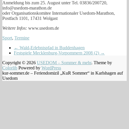
Anmel­dung bis zum 25. August unter Tel. 03836/200720,
info@usedom-marathon.de
oder Orga­ni­sa­ti­ons­ko­mi­tee Inter­na­tio­na­ler Usedom-Marathon,
Post­fach 1101, 17431 Wolgast
Wei­te­re Infos:
www​.use​dom​.de
Sport
,
Termine
←
Wald-Erlebnispfad in Buddenhagen
Festspiele Mecklenburg-Vorpommern 2008 (2)
→
Copyright © 2026
USEDOM – Sommer & mehr
. Theme by
Colorlib
Powered by
WordPress
kur-sommer.de – Feriendomizil „KuR Sommer“ in Karlshagen auf
Usedom