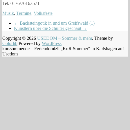
Tel. 0176/76163571
Musik
,
Termine
,
Volksfeste
←
Backsteingotik in und um Greifswald (1)
Künstlern über die Schulter geschaut
→
Copyright © 2026
USEDOM – Sommer & mehr
. Theme by
Colorlib
Powered by
WordPress
kur-sommer.de – Feriendomizil „KuR Sommer“ in Karlshagen auf
Usedom