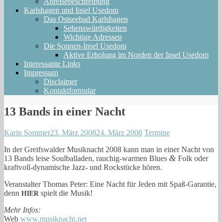
Anreisebeschreibung
Karlshagen und Insel Usedom
Das Ostseebad Karlshagen
Sehenswürdigkeiten
Wichtige Adressen
Die Sonnen-Insel Usedom
Aktive Erholung im Norden der Insel Usedom
Interessante Links
Impressum
Disclaimer
Kontaktformular
13 Bands in einer Nacht
Karin Sommer
23. März 2008
24. März 2008
Termine
In der Greifs­wal­der Musik­nacht 2008 kann man in einer Nacht von
&
13 Bands lei­se Soul­bal­la­den, rauchig-warmen Blues
Folk oder
kraftvoll-dynamische Jazz- und Rock­stü­cke hören.
Ver­an­stal­ter Tho­mas Peter: Eine Nacht für Jeden mit Spaß-Garantie,
denn
spielt die Musik!
HIER
Mehr Infos:
Web
www​.musik​nacht​.net